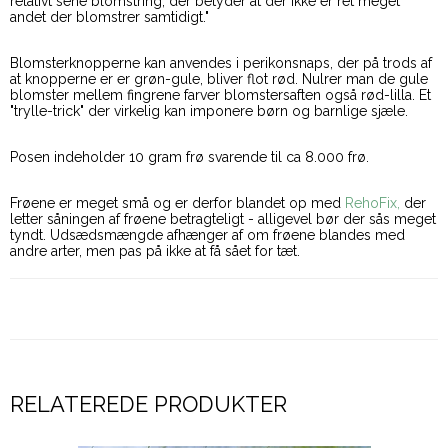
relativt sene blomstring, der betyder at der ikke er ret meget
andet der blomstrer samtidigt."
Blomsterknopperne kan anvendes i perikonsnaps, der på trods af
at knopperne er er grøn-gule, bliver flot rød. Nulrer man de gule
blomster mellem fingrene farver blomstersaften også rød-lilla. Et
"trylle-trick" der virkelig kan imponere børn og barnlige sjæle.
Posen indeholder 10 gram frø svarende til ca 8.000 frø.
Frøene er meget små og er derfor blandet op med
RehoFix,
der
letter såningen af frøene betragteligt - alligevel bør der sås meget
tyndt. Udsædsmængde afhænger af om frøene blandes med
andre arter, men pas på ikke at få sået for tæt.
RELATEREDE PRODUKTER