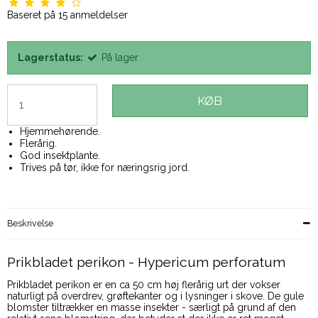
Baseret på
15
anmeldelser
Lagerstatus:
På lager
KØB
Hjemmehørende.
Flerårig.
God insektplante.
Trives på tør, ikke for næringsrig jord.
Beskrivelse
Prikbladet perikon - Hypericum perforatum
Prikbladet perikon er en ca 50 cm høj flerårig urt der vokser
naturligt på overdrev, grøftekanter og i lysninger i skove. De gule
blomster tiltrækker en masse insekter - særligt på grund af den