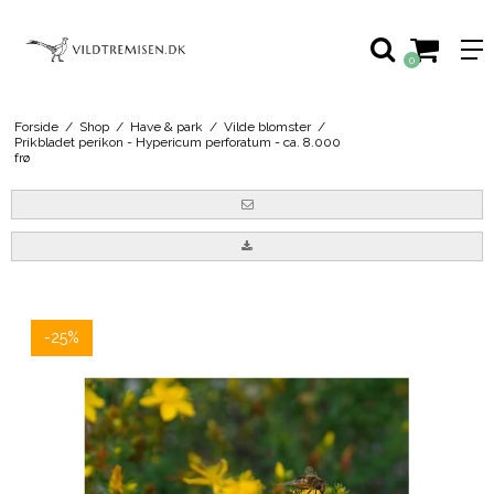
0
Forside
/
Shop
/
Have & park
/
Vilde blomster
/
Prikbladet perikon - Hypericum perforatum - ca. 8.000
frø
-25%