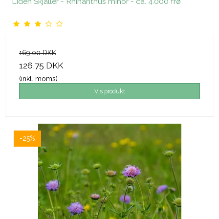
Liden Skjaller - Rhinanthus minor - ca. 4.000 frø
169,00 DKK
126,75 DKK
(inkl. moms)
Vis produkt
-25%