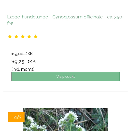
Læge-hundetunge - Cynoglossum officinale - ca. 350
frø
119,00 DKK
89,25 DKK
(inkl. moms)
Vis produkt
-25%