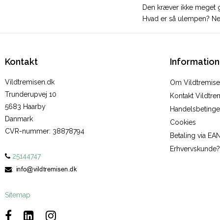
Den kræver ikke meget g
Hvad er så ulempen? Neto
Kontakt
Information
Vildtremisen.dk
Om Vildtremise
Trunderupvej 10
Kontakt Vildtre
5683 Haarby
Handelsbetinge
Danmark
Cookies
CVR-nummer
:
38878794
Betaling via EA
Erhvervskunde?
25144747
:
Sitemap