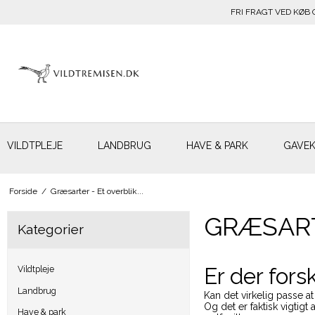
FRI FRAGT VED KØB 
VILDTPLEJE
LANDBRUG
HAVE & PARK
GAVE
Forside
/
Græsarter - Et overblik...
GRÆSARTE
Kategorier
Er der fors
Vildtpleje
Landbrug
Kan det virkelig passe a
Og det er faktisk vigtigt
Have & park