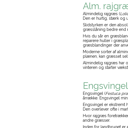
Alm. rajgr
Almindelig rajgræs (
Lol
Den er hurtig, stærk og 
Slidstyrken er den absol
græsslåning bedre end no
Hvis du sår en græsblandi
reparere huller i græsplæ
græsblandinger der anve
Moderne sorter af almind
plænen, kan græsset selv
Almindelig rajgræs har 
vinteren og starter vækste
Engsvingel
Engsvingel (
Festuca pra
årrække. Engsvingel min
Engsvingel er ekstremt h
Den overlever ofte i mark
Hvor rajgræs foretrækker
andre græsser.
Inden for landbruget er