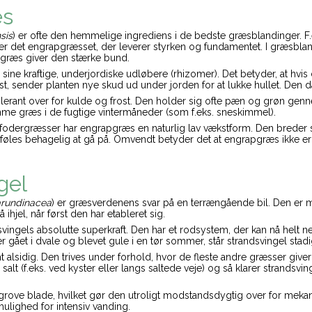
æs
sis
) er ofte den hemmelige ingrediens i de bedste græsblandinger. F.e
 er det engrapgræsset, der leverer styrken og fundamentet. I græsblan
pgræs giver den stærke bund.
sine kraftige, underjordiske udløbere (rhizomer). Det betyder, at hvis 
st, sender planten nye skud ud under jorden for at lukke hullet. 
erant over for kulde og frost. Den holder sig ofte pæn og grøn gen
e græs i de fugtige vintermåneder (som f.eks. sneskimmel).
fodergræsser har engrapgræs en naturlig lav vækstform. Den breder si
øles behagelig at gå på. Omvendt betyder det at engrapgræs ikke er a
gel
arundinacea
) er græsverdenens svar på en terrængående bil. Den er 
ihjel, når først den har etableret sig.
svingels absolutte superkraft. Den har et rodsystem, der kan nå helt n
 gået i dvale og blevet gule i en tør sommer, står strandsvingel stadi
t alsidig. Den trives under forhold, hvor de fleste andre græsser gi
n salt (f.eks. ved kyster eller langs saltede veje) og så klarer stran
rove blade, hvilket gør den utroligt modstandsdygtig over for mekanisk
ulighed for intensiv vanding.