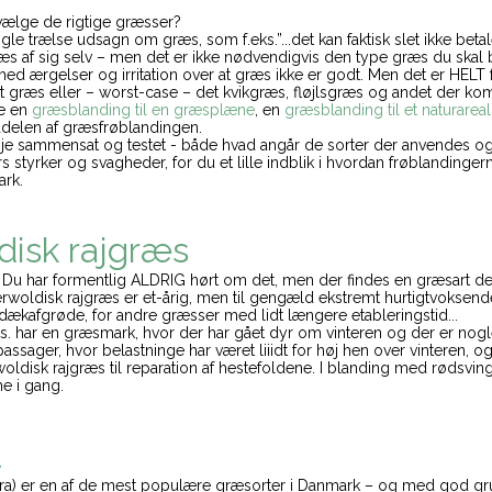
t vælge de rigtige græsser?
ogle trælse udsagn om græs, som f.eks.”...det kan faktisk slet ikke betal
æs af sig selv – men det er ikke nødvendigvis den type græs du skal 
med ærgelser og irritation over at græs ikke er godt. Men det er HEL
gt græs eller – worst-case – det kvikgræs, fløjlsgræs og andet der kom
ge en
græsblanding til en græsplæne
, en
græsblanding til et naturareal
delen af græsfrøblandingen.
je sammensat og testet - både hvad angår de sorter der anvendes 
s styrker og svagheder, for du et lille indblik i hvordan frøblandin
rk.
isk rajgræs
Du har formentlig ALDRIG hørt om det, men der findes en græsart de
erwoldisk rajgræs er et-årig, men til gengæld ekstremt hurtigtvokse
ækafgrøde, for andre græsser med lidt længere etableringstid...
eks. har en græsmark, hvor der har gået dyr om vinteren og der er nogle
assager, hvor belastninge har været liiidt for høj hen over vinteren, 
ldisk rajgræs til reparation af hestefoldene. I blanding med rødsvin
e i gang.
l
ra) er en af de mest populære græsorter i Danmark – og med god gr