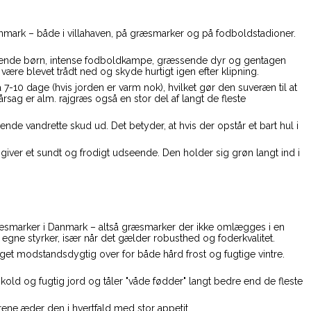
mark – både i villahaven, på græsmarker og på fodboldstadioner.
, legende børn, intense fodboldkampe, græssende dyr og gentagen
være blevet trådt ned og skyde hurtigt igen efter klipning.
 7-10 dage (hvis jorden er varm nok), hvilket gør den suveræn til at
 årsag er alm. rajgræs også en stor del af langt de fleste
nde vandrette skud ud. Det betyder, at hvis der opstår et bart hul i
iver et sundt og frodigt udseende. Den holder sig grøn langt ind i
ræsmarker i Danmark – altså græsmarker der ikke omlægges i en
gne styrker, især når det gælder robusthed og foderkvalitet.
eget modstandsdygtig over for både hård frost og fugtige vintre.
kold og fugtig jord og tåler "våde fødder" langt bedre end de fleste
ene æder den i hvertfald med stor appetit.