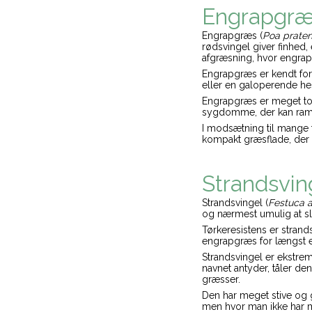
Engrapgr
Engrapgræs (
Poa praten
rødsvingel giver finhed,
afgræsning, hvor engra
Engrapgræs er kendt for 
eller en galoperende he
Engrapgræs er meget tol
sygdomme, der kan ramm
I modsætning til mange 
kompakt græsflade, der f
Strandsvin
Strandsvingel (
Festuca 
og nærmest umulig at slå 
Tørkeresistens er strand
engrapgræs for længst er
Strandsvingel er ekstrem
navnet antyder, tåler de
græsser.
Den har meget stive og g
men hvor man ikke har m