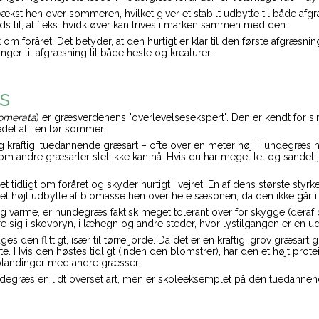
ækst hen over sommeren, hvilket giver et stabilt udbytte til både afg
ds til, at f.eks. hvidkløver kan trives i marken sammen med den.
 om foråret. Det betyder, at den hurtigt er klar til den første afgræsn
er til afgræsning til både heste og kreaturer.
s
lomerata
) er græsverdenens "overlevelsesekspert". Den er kendt for si
edet af i en tør sommer.
kraftig, tuedannende græsart – ofte over en meter høj. Hundegræs har 
som andre græsarter slet ikke kan nå. Hvis du har meget let og sandet 
idligt om foråret og skyder hurtigt i vejret. En af dens største styrke
 et højt udbytte af biomasse hen over hele sæsonen, da den ikke går 
g varme, er hundegræs faktisk meget tolerant over for skygge (deraf
e sig i skovbryn, i læhegn og andre steder, hvor lystilgangen er en u
es den flittigt, især til tørre jorde. Da det er en kraftig, grov græsart 
e. Hvis den høstes tidligt (inden den blomstrer), har den et højt pr
 blandinger med andre græsser.
degræs en lidt overset art, men er skoleeksemplet på den tuedannen