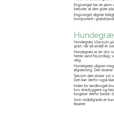
Engsvingel har en jævn v
betyder, at den giver pla
Engsvingel vågner tidligt
komponent i græsblanding
Hundegræ
Hundegræs (
Dactylis g
grøn, når alt andet er sv
Hundegræs er en stor og 
hente vand fra jordlag, 
valg.
Hundegræs vågner meget t
afgræsning. Den leverer
Selvom den elsker sol o
Den kan derfor også klar
Inden for landbruget brug
hos drøvtyggere og hest
fungerer derfor bedst i
Som vildtafgrøde er hun
fasaner.