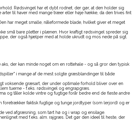
rhold. Rødsvingel har et dybt rodnet, der gør, at den holder sig
 arter til haver med mange træer eller høje hække, da den trives fint
n har meget smalle, nåleformede blade, hvilket giver et meget
ke små bare pletter i plænen. Hvor kraftigt rødsvingel spreder sig
ppe, der også hjælper med at holde ukrudt og mos nede på sigt.
e aks, der kan minde noget om en rottehale - og så gror den typisk
spiller" i mange af de mest solgte græsblandinger til både
igt voksende græsart, der under optimale forhold bliver over en
lem tuerne - f.eks. rødsvingel og engrapgræs.
ima og tåler kolde vintre og fugtige forår bedre end de fleste andre
 foretrækker faktisk fugtige og tunge jordtyper (som lerjord) og er
e ved afgræsning, som tørt hø og i wrap og ensilage.
nlignet med f.eks. alm. rajgræs. Det gør den ideel til heste, der