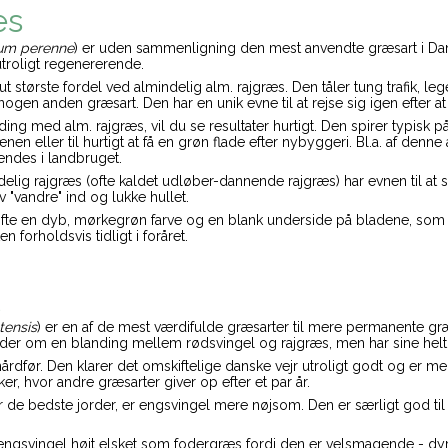
æs
ium perenne
) er uden sammenligning den mest anvendte græsart i Dan
utroligt regenererende.
ut største fordel ved almindelig alm. rajgræs. Den tåler tung trafik
gen anden græsart. Den har en unik evne til at rejse sig igen efter at 
ng med alm. rajgræs, vil du se resultater hurtigt. Den spirer typisk på
nen eller til hurtigt at få en grøn flade efter nybyggeri. Bl.a. af denne
ndes i landbruget.
elig rajgræs (ofte kaldet udløber-dannende rajgræs) har evnen til at se
 "vandre" ind og lukke hullet.
ofte en dyb, mørkegrøn farve og en blank underside på bladene, som g
n forholdsvis tidligt i foråret.
tensis
) er en af de mest værdifulde græsarter til mere permanente g
der om en blanding mellem rødsvingel og rajgræs, men har sine helt e
årdfør. Den klarer det omskiftelige danske vejr utroligt godt og er m
er, hvor andre græsarter giver op efter et par år.
 de bedste jorder, er engsvingel mere nøjsom. Den er særligt god til 
 engsvingel højt elsket som fodergræs fordi den er velsmagende - dyr