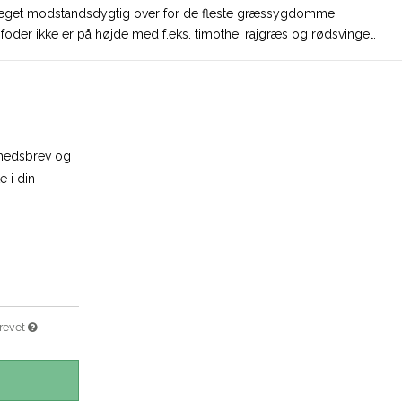
n meget modstandsdygtig over for de fleste græssygdomme.
foder ikke er på højde med f.eks. timothe, rajgræs og rødsvingel.
yhedsbrev og
e i din
brevet