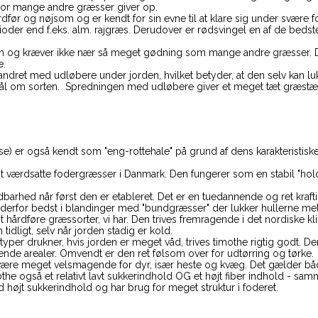
hvor mange andre græsser giver op.
før og nøjsom og er kendt for sin evne til at klare sig under svære fo
ioder end f.eks. alm. rajgræs. Derudover er rødsvingel en af de bedste
m og kræver ikke nær så meget gødning som mange andre græsser. De
e.
ndret med udløbere under jorden, hvilket betyder, at den selv kan luk
mål om sorten. Spredningen med udløbere giver et meget tæt græstæ
e) er også kendt som "eng-rottehale" på grund af dens karakteristisk
t værdsatte fodergræsser i Danmark. Den fungerer som en stabil "hold
arhed når først den er etableret. Det er en tuedannende og ret kraft
 derfor bedst i blandinger med "bundgræsser" der lukker hullerne mel
 hårdføre græssorter, vi har. Den trives fremragende i det nordiske kl
 tidligt, selv når jorden stadig er kold.
er drukner, hvis jorden er meget våd, trives timothe rigtig godt. Den
ggende arealer. Omvendt er den ret følsom over for udtørring og tørke.
 være meget velsmagende for dyr, især heste og kvæg. Det gælder båd
e også et relativt lavt sukkerindhold OG et højt fiber indhold - samme
d højt sukkerindhold og har brug for meget struktur i foderet.