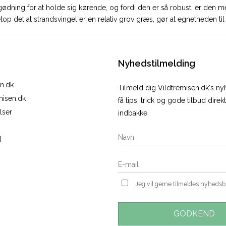
ødning for at holde sig kørende, og fordi den er så robust, er de
p det at strandsvingel er en relativ grov græs, gør at egnetheden til 
Nyhedstilmelding
n.dk
Tilmeld dig Vildtremisen.dk's n
misen.dk
få tips, trick og gode tilbud direkt
lser
indbakke
N
Jeg vil gerne tilmeldes nyheds
GODKEND