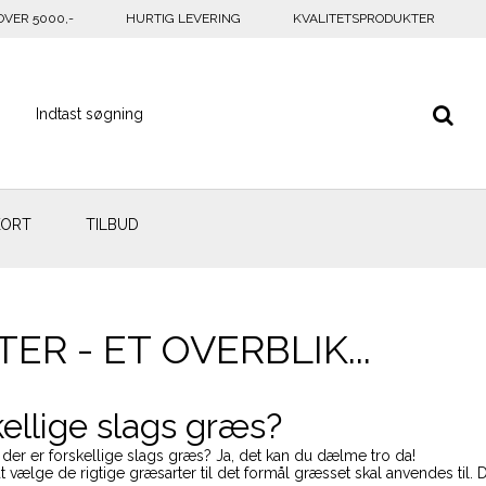
OVER 5000,-
HURTIG LEVERING
KVALITETSPRODUKTER
KORT
TILBUD
R - ET OVERBLIK...
kellige slags græs?
t der er forskellige slags græs? Ja, det kan du dælme tro da!
 at vælge de rigtige græsarter til det formål græsset skal anvendes til.