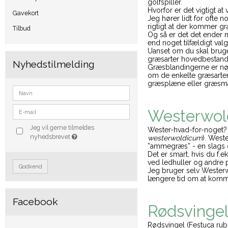
golfspiller.
Hvorfor er det vigtigt a
Gavekort
Jeg hører lidt for ofte n
rigtigt at der kommer gr
Tilbud
Og så er det det ender 
end noget tilfældigt val
Uanset om du skal bru
græsarter hovedbestand
Nyhedstilmelding
Græsblandingerne er nø
om de enkelte græsarter
græsplæne eller græsma
Westerwold
Jeg vil gerne tilmeldes
Wester-hvad-for-noget? 
nyhedsbrevet
westerwoldicum
). West
”ammegræs” - en slags d
Det er smart, hvis du f.
ved ledhuller og andre p
Godkend
Jeg bruger selv Westerwo
længere tid om at komm
Facebook
Rødsvinge
Rødsvingel (Festuca rub