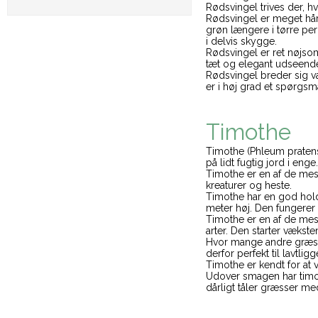
Rødsvingel trives der, 
Rødsvingel er meget hård
grøn længere i tørre per
i delvis skygge.
Rødsvingel er ret nøjso
tæt og elegant udseend
Rødsvingel breder sig va
er i høj grad et spørgs
Timothe
Timothe (Phleum pratens
på lidt fugtig jord i enge.
Timothe er en af de mes
kreaturer og heste.
Timothe har en god holdb
meter høj. Den fungerer
Timothe er en af de mest
arter. Den starter væksten
Hvor mange andre græstyp
derfor perfekt til lavtli
Timothe er kendt for at
Udover smagen har timoth
dårligt tåler græsser me