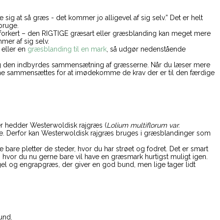
e sig at så græs - det kommer jo alligevel af sig selv.” Det er helt
bruge.
T forkert – den RIGTIGE græsart eller græsblanding kan meget mere
mer af sig selv.
eller en
græsblanding til en mark
, så udgør nedenstående
og den indbyrdes sammensætning af græsserne. Når du læser mere
gerne sammensættes for at imødekomme de krav der er til den færdige
r hedder Westerwoldisk rajgræs (
Lolium multiflorum var.
nde. Derfor kan Westerwoldisk rajgræs bruges i græsblandinger som
 bare pletter de steder, hvor du har strøet og fodret. Det er smart
og hvor du nu gerne bare vil have en græsmark hurtigst muligt igen.
gel og engrapgræs, der giver en god bund, men lige tager lidt
und.