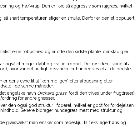
ræsning og hø/wrap. Den er ikke så aggressiv som rajgræs, hvilket
ing, så snart temperaturen stiger en smule. Derfor er den et populært
n ekstreme robusthed og er ofte den sidste plante, der stadig er
også et meget dybt og kraftigt rodnet. Det gør den i stand til at
jord, hvor vandet hurtigt forsvinder, er hundegræs et af de bedste
r er dens evne til at "komme igen" efter afpudsning eller
i dvale i de varme måneder.
 det engelske navn
Orchard grass
, fordi den trives under frugttræer).
dfordring for andre græsser.
giver den også god struktur i foderet, hvilket er godt for fordøjelsen
oteinindhold. Senere bidrager hundegræs mest med struktur og
de græsvækst man ønsker som redeskjul til f.eks. agerhøns og