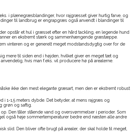
ks. i plænegræsblandinger, hvor rajgræsset giver hurtig farve, og
dinger til landbrug er engrapgræs også anvendt i blandinger til
der opstår et hul i græsset efter en hård tackling, en legende hund
Den danner en ekstremt stærk og sammenhængende græstæppe.
nem vinteren og er generelt meget modstandsdygtig over for de
g mere til siden end i højden, hvilket giver en meget tæt og
nvendelig, hvis man f.eks. vil producere hø på arealerne.
måske ikke den mest elegante græsart, men den er ekstremt robust
ed i 1-1,5 meters dybde. Det betyder, at mens rajgræs og
g grøn og saftig.
ver op. Den tåler stående vand og oversvømmelser i perioder. Som
dsvingel også høje sommertemperaturer bedre end næsten alle andre
 slid. Den bliver ofte brugt på arealer, der skal holde til meget,