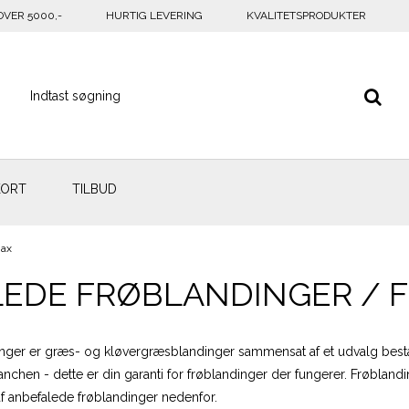
OVER 5000,-
HURTIG LEVERING
KVALITETSPRODUKTER
KORT
TILBUD
Max
EDE FRØBLANDINGER / 
inger er græs- og kløvergræsblandinger sammensat af et udvalg bes
chen - dette er din garanti for frøblandinger der fungerer. Frøblandi
af anbefalede frøblandinger nedenfor.