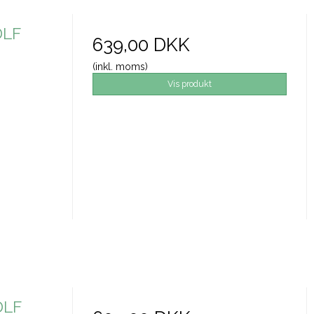
DLF
639,00 DKK
(inkl. moms)
Vis produkt
DLF