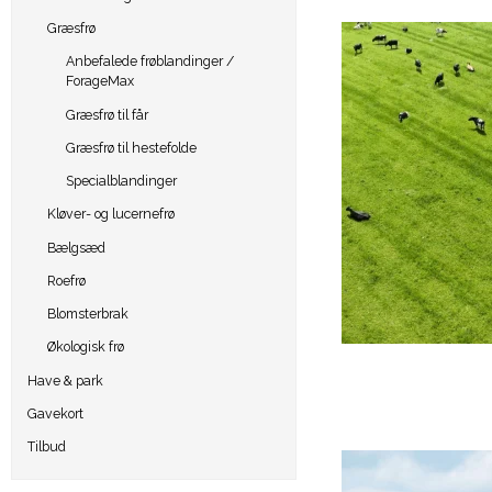
Græsfrø
Anbefalede frøblandinger /
ForageMax
Græsfrø til får
Græsfrø til hestefolde
Specialblandinger
Kløver- og lucernefrø
Bælgsæd
Roefrø
Blomsterbrak
Økologisk frø
Have & park
Gavekort
Tilbud