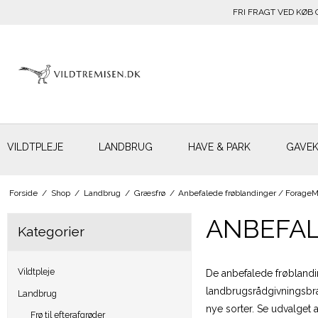
FRI FRAGT VED KØB 
VILDTPLEJE
LANDBRUG
HAVE & PARK
GAVE
Forside
/
Shop
/
Landbrug
/
Græsfrø
/
Anbefalede frøblandinger / Forage
ANBEFAL
Kategorier
Vildtpleje
De anbefalede frøbland
landbrugsrådgivningsbran
Landbrug
nye sorter. Se udvalget 
Frø til efterafgrøder