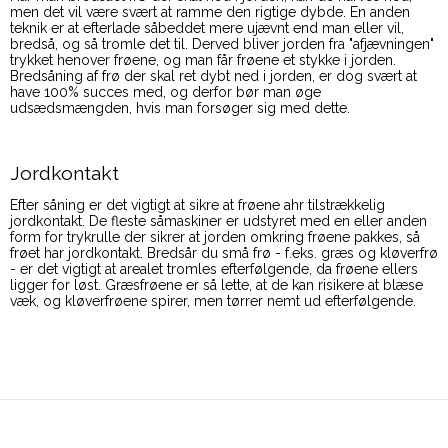
men det vil være svært at ramme den rigtige dybde. En anden
teknik er at efterlade såbeddet mere ujævnt end man eller vil,
bredså, og så tromle det til. Derved bliver jorden fra "afjævningen"
trykket henover frøene, og man får frøene et stykke i jorden.
Bredsåning af frø der skal ret dybt ned i jorden, er dog svært at
have 100% succes med, og derfor bør man øge
udsædsmængden, hvis man forsøger sig med dette.
Jordkontakt
Efter såning er det vigtigt at sikre at frøene ahr tilstrækkelig
jordkontakt. De fleste såmaskiner er udstyret med en eller anden
form for trykrulle der sikrer at jorden omkring frøene pakkes, så
frøet har jordkontakt. Bredsår du små frø - f.eks. græs og kløverfrø
- er det vigtigt at arealet tromles efterfølgende, da frøene ellers
ligger for løst. Græsfrøene er så lette, at de kan risikere at blæse
væk, og kløverfrøene spirer, men tørrer nemt ud efterfølgende.