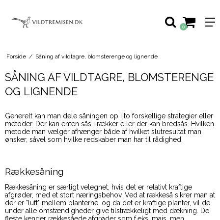
0
Forside
/
Såning af vildtagre, blomsterenge og lignende
SÅNING AF VILDTAGRE, BLOMSTERENGE
OG LIGNENDE
Generelt kan man dele såningen op i to forskellige strategier eller
metoder. Der kan enten sås i rækker eller der kan bredsås. Hvilken
metode man vælger afhænger både af hvilket slutresultat man
ønsker, såvel som hvilke redskaber man har til rådighed.
Rækkesåning
Rækkesåning er særligt velegnet, hvis det er relativt kraftige
afgrøder, med et stort næringsbehov. Ved at rækkeså sikrer man at
der er "luft" mellem planterne, og da det er kraftige planter, vil de
under alle omstændigheder give tilstrækkeligt med dækning. De
fleste kender rækkesåede afgrøder som f.eks. majs, men