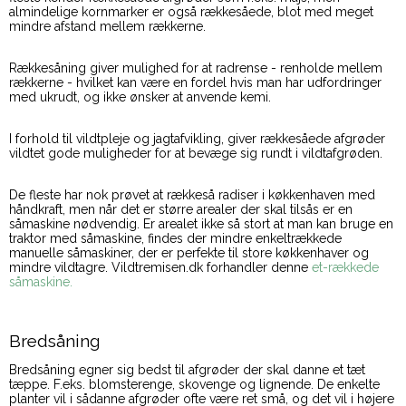
almindelige kornmarker er også rækkesåede, blot med meget
mindre afstand mellem rækkerne.
Rækkesåning giver mulighed for at radrense - renholde mellem
rækkerne - hvilket kan være en fordel hvis man har udfordringer
med ukrudt, og ikke ønsker at anvende kemi.
I forhold til vildtpleje og jagtafvikling, giver rækkesåede afgrøder
vildtet gode muligheder for at bevæge sig rundt i vildtafgrøden.
De fleste har nok prøvet at rækkeså radiser i køkkenhaven med
håndkraft, men når det er større arealer der skal tilsås er en
såmaskine nødvendig. Er arealet ikke så stort at man kan bruge en
traktor med såmaskine, findes der mindre enkeltrækkede
manuelle såmaskiner, der er perfekte til store køkkenhaver og
mindre vildtagre. Vildtremisen.dk forhandler denne
et-rækkede
såmaskine.
Bredsåning
Bredsåning egner sig bedst til afgrøder der skal danne et tæt
tæppe. F.eks. blomsterenge, skovenge og lignende. De enkelte
planter vil i sådanne afgrøder ofte være ret små, og det vil i højere