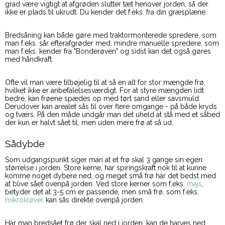
grad være vigtigt at afgrøden slutter tæt henover jorden, så der
ikke er plads til ukrudt. Du kender det f.eks. fra din græsplæne.
Bredsåning kan både gøre med traktormonterede spredere, som
man f.eks. sår efterafgrøder med, mindre manuelle spredere, som
man f.eks. kender fra "Bonderøven" og sidst kan det også gøres
med håndkraft.
Ofte vil man være tilbøjelig til at så en alt for stor mængde frø,
hvilket ikke er anbefalelsesværdigt. For at styre mængden lidt
bedre, kan frøene spædes op med tørt sand eller savsmuld.
Derudover kan arealet sås til over flere omgange - på både kryds
og tværs. På den måde undgår man det uheld at stå med et såbed
der kun er halvt sået til, men uden mere frø at så ud.
Sådybde
Som udgangspunkt siger man at et frø skal 3 gange sin egen
størrelse i jorden. Store kerne, har spiringskraft nok til at kunne
komme noget dybere ned, og meget små frø har det bedst med
at blive sået ovenpå jorden. Ved store kerner som f.eks.
majs
,
betyder det at 3-5 cm er passende, men små frø, som f.eks.
mikrokløver
kan sås direkte ovenpå jorden.
Har man bredsået frø der skal ned i jorden, kan de harves ned,