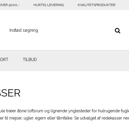
OVER 5000,-
HURTIG LEVERING
KVALITETSPRODUKTER
KORT
TILBUD
SSER
ule træer åbne loftsrum og lignende ynglesteder for hulrugende fugle
er til mejser, ugler, egern eller tårnfalke. Se udvalget af redekasser n