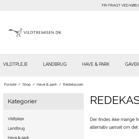
FRI FRAGT VED KØB 
VILDTPLEJE
LANDBRUG
HAVE & PARK
GAVE
Forside
/
Shop
/
Have & park
/
Redekasser
REDEKA
Kategorier
Vildtpleje
Der findes ikke mange h
alternativ uanset om det 
Landbrug
Have & park