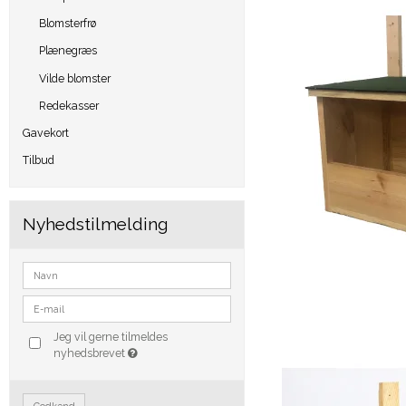
Blomsterfrø
Plænegræs
Vilde blomster
Redekasser
Gavekort
Tilbud
Nyhedstilmelding
Jeg vil gerne tilmeldes
nyhedsbrevet
Godkend