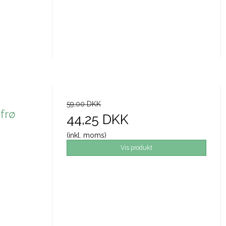
59,00 DKK
frø
44,25 DKK
(inkl. moms)
Vis produkt