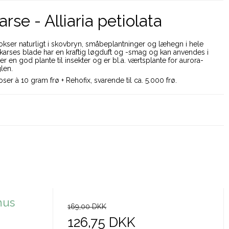
rse - Alliaria petiolata
kser naturligt i skovbryn, småbeplantninger og læhegn i hele
karses blade har en kraftig løgduft og -smag og kan anvendes i
 er en god plante til insekter og er bl.a. værtsplante for aurora-
len.
oser à 10 gram frø + Rehofix, svarende til ca. 5.000 frø.
hus
169,00 DKK
126,75 DKK