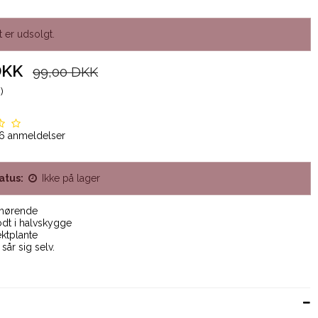
 er udsolgt.
DKK
99,00 DKK
)
6
anmeldelser
atus:
Ikke på lager
hørende
odt i halvskygge
ktplante
 sår sig selv.