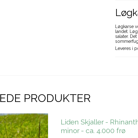
Løgka
Løgkarse vo
landet. Løg
salater. Det
sommerfug
Leveres i p
REDE PRODUKTER
Liden Skjaller - Rhinant
minor - ca. 4.000 frø