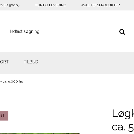
OVER 5000,-
HURTIG LEVERING
KVALITETSPRODUKTER
KORT
TILBUD
 - ca. 5.000 frø
Løgk
GT
ca. 