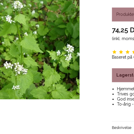
Produktet
74,25 
(inkl. moms
Baseret på
Lagerst
Hjemme
Trives g
God inse
To-årig -
Beskrivelse