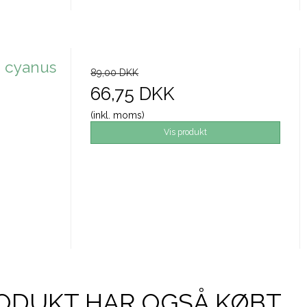
a cyanus
89,00 DKK
66,75 DKK
(inkl. moms)
Vis produkt
ODUKT HAR OGSÅ KØBT