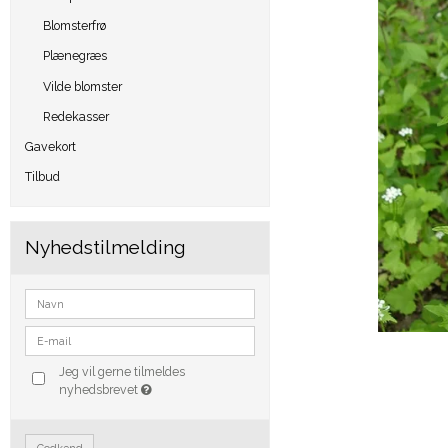
Blomsterfrø
Plænegræs
Vilde blomster
Redekasser
Gavekort
Tilbud
Nyhedstilmelding
Jeg vil gerne tilmeldes
nyhedsbrevet
Godkend