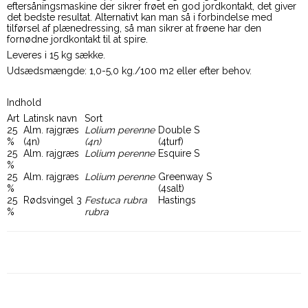
eftersåningsmaskine der sikrer frøet en god jordkontakt, det giver
det bedste resultat. Alternativt kan man så i forbindelse med
tilførsel af plænedressing, så man sikrer at frøene har den
fornødne jordkontakt til at spire.
Leveres i 15 kg sække.
Udsædsmængde: 1,0-5,0 kg./100 m2 eller efter behov.
Indhold
Art
Latinsk navn
Sort
25
Alm. rajgræs
Lolium perenne
Double S
%
(4n)
(4n)
(4turf)
25
Alm. rajgræs
Lolium perenne
Esquire S
%
25
Alm. rajgræs
Lolium perenne
Greenway S
%
(4salt)
25
Rødsvingel 3
Festuca rubra
Hastings
%
rubra