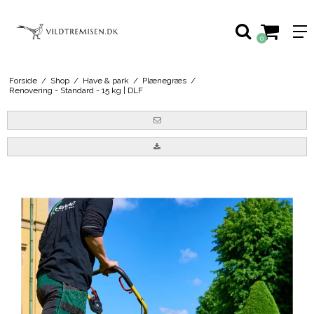
0
Forside
/
Shop
/
Have & park
/
Plænegræs
/
Renovering - Standard - 15 kg | DLF