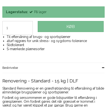
Lagerstatus:
På lager
KØB
Til eftersåning af brugs- og sportsplæner
4turf rajgræs for unik stress- og sygdoms-tolerance
Slidtolerant
S-mærkede plænesorter
Beskrivelse
Renovering - Standard - 15 kg | DLF
Standard Renovering er en græsfrøblanding til eftersåning af både
almindelige brugsplæner og sportsplæner.
Foråret og sensommeren er gode tidspunkter til eftersåning i
græsplænen. Om foråret gøres det når græsset er kommet i
vækst og har været klippet et par gange. Brug gerne en