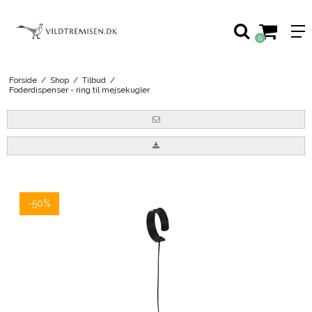
0
Forside
/
Shop
/
Tilbud
/
Foderdispenser - ring til mejsekugler
-50%